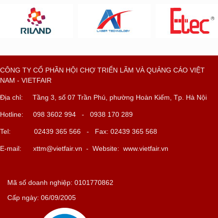
CÔNG TY CỔ PHẦN HỘI CHỢ TRIỂN LÃM VÀ QUẢNG CÁO VIỆT
NAM - VIETFAIR
Địa chỉ: Tầng 3, số 07 Trần Phú, phường Hoàn Kiếm, Tp. Hà Nội
Hotline: 098 3602 994 - 0938 170 289
Tel: 02439 365 566 - Fax: 02439 365 568
E-mail:
xttm@vietfair.vn
- Website: www.vietfair.vn
Mã số doanh nghiệp: 0101770862
Cấp ngày: 06/09/2005