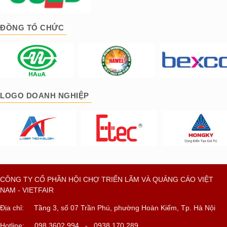
ĐỒNG TỔ CHỨC
LOGO DOANH NGHIỆP
CÔNG TY CỔ PHẦN HỘI CHỢ TRIỂN LÃM VÀ QUẢNG CÁO VIỆT
NAM - VIETFAIR
Địa chỉ: Tầng 3, số 07 Trần Phú, phường Hoàn Kiếm, Tp. Hà Nội
Hotline: 098 3602 994 - 0938 170 289