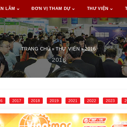
ỂN LÃM
ĐƠN VỊ THAM DỰ
THƯ VIỆN
TRANG CHỦ
THƯ VIỆN
2016
»
»
2016
16
2017
2018
2019
2021
2022
2023
2