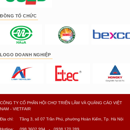
ĐỒNG TỔ CHỨC
LOGO DOANH NGHIỆP
CÔNG TY CỔ PHẦN HỘI CHỢ TRIỂN LÃM VÀ QUẢNG CÁO VIỆT
NAM - VIETFAIR
Địa chỉ: Tầng 3, số 07 Trần Phú, phường Hoàn Kiếm, Tp. Hà Nội
Hotline: 098 3602 994 - 0938 170 289